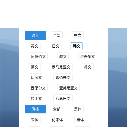
语言
全部
中文
英文
日文
韩文
阿拉伯文
藏文
维吾尔文
蒙文
罗马尼亚文
彝文
印度文
希伯来文
西里尔文
亚美尼亚文
拉丁文
八思巴文
风格
全部
黑体
宋体
仿宋体
楷体