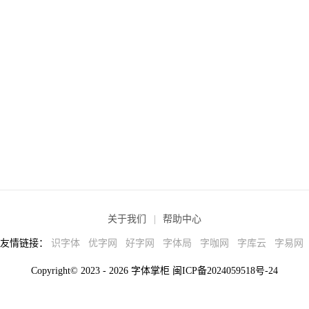
关于我们
帮助中心
友情链接：
识字体
优字网
好字网
字体局
字咖网
字库云
字易网
Copyright© 2023 - 2026 字体掌柜
闽ICP备2024059518号-24