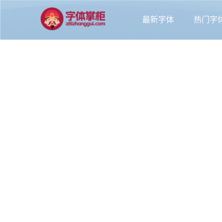
最新字体
热门字