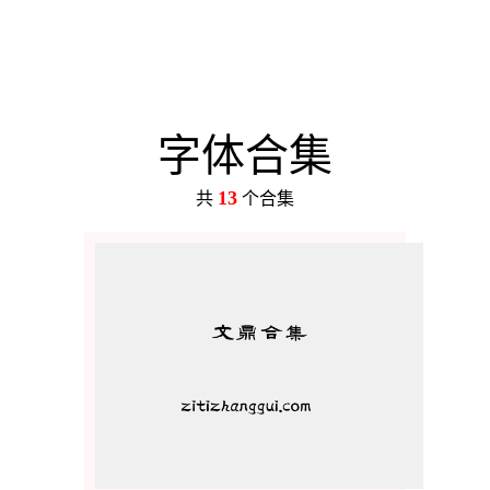
字体合集
13
共
个合集
文
查看集合
鼎
合
集