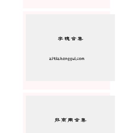
字
查看集合
魂
合
集
非
查看集合
商