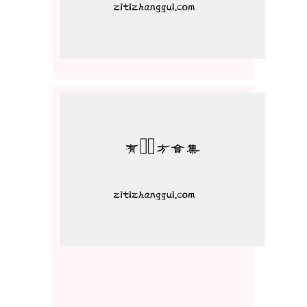
合
集
有
查看集合
愛
銳
方
合