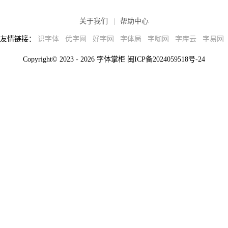
关于我们
帮助中心
友情链接：
识字体
优字网
好字网
字体局
字咖网
字库云
字易网
Copyright© 2023 - 2026 字体掌柜
闽ICP备2024059518号-24