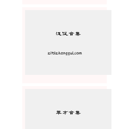
汉
查看集合
仪
合
集
苹
查看集合
方