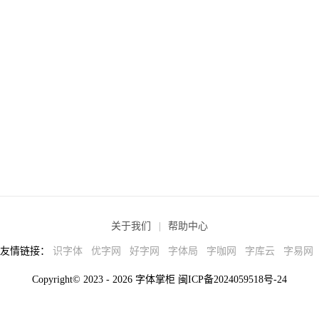
关于我们
帮助中心
友情链接：
识字体
优字网
好字网
字体局
字咖网
字库云
字易网
Copyright© 2023 - 2026 字体掌柜
闽ICP备2024059518号-24