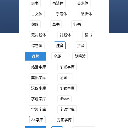
隶书
书法体
美术体
古文体
手写体
装饰体
魏碑
草书
行书
无衬线体
衬线体
篆书
综艺体
注音
拼音
品牌
全部
胡晓波
站酷字库
华光字库
龚帆字库
范国平
汉仪字库
华钛字库
字魂字库
iFonts
字趣字库
字语字库
Aa字库
方正字库