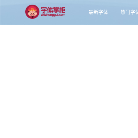
最新字体
热门字