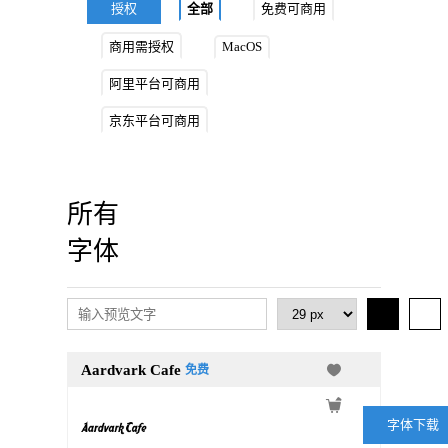
授权
全部
免费可商用
商用需授权
MacOS
阿里平台可商用
京东平台可商用
所有
字体
Aardvark Cafe
免费
字体下载