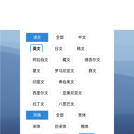
语言
全部
中文
英文
日文
韩文
阿拉伯文
藏文
维吾尔文
蒙文
罗马尼亚文
彝文
印度文
希伯来文
西里尔文
亚美尼亚文
拉丁文
八思巴文
风格
全部
黑体
宋体
仿宋体
楷体