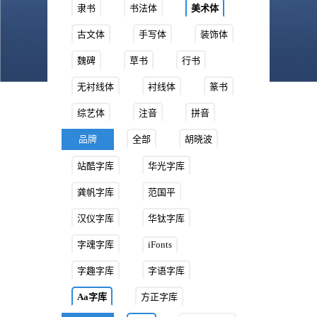
隶书
书法体
美术体
古文体
手写体
装饰体
魏碑
草书
行书
无衬线体
衬线体
篆书
综艺体
注音
拼音
品牌
全部
胡晓波
站酷字库
华光字库
龚帆字库
范国平
汉仪字库
华钛字库
字魂字库
iFonts
字趣字库
字语字库
Aa字库
方正字库