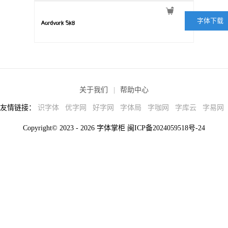
字体下载
关于我们
帮助中心
友情链接：
识字体
优字网
好字网
字体局
字咖网
字库云
字易网
Copyright© 2023 - 2026 字体掌柜
闽ICP备2024059518号-24