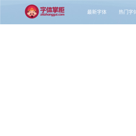
最新字体
热门字