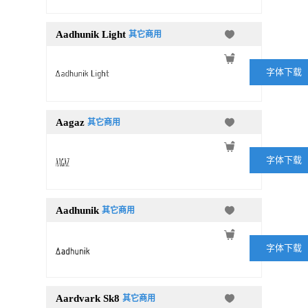
Aadhunik Light
其它商用
字体下载
Aagaz
其它商用
字体下载
Aadhunik
其它商用
字体下载
Aardvark Sk8
其它商用