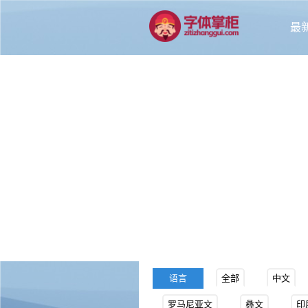
最
语言
全部
中文
罗马尼亚文
彝文
印