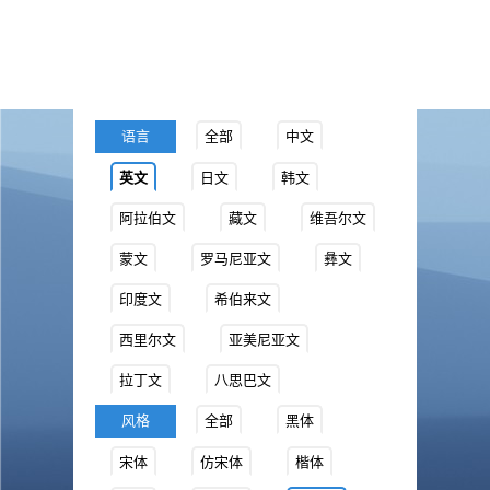
语言
全部
中文
英文
日文
韩文
阿拉伯文
藏文
维吾尔文
蒙文
罗马尼亚文
彝文
印度文
希伯来文
西里尔文
亚美尼亚文
拉丁文
八思巴文
风格
全部
黑体
宋体
仿宋体
楷体