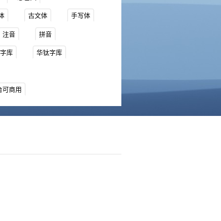
体
古文体
手写体
注音
拼音
字库
华钛字库
台可商用