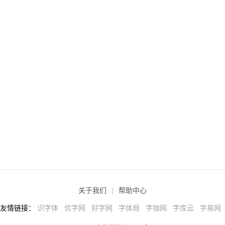
关于我们
帮助中心
友情链接：
识字体
优字网
好字网
字体局
字咖网
字库云
字易网