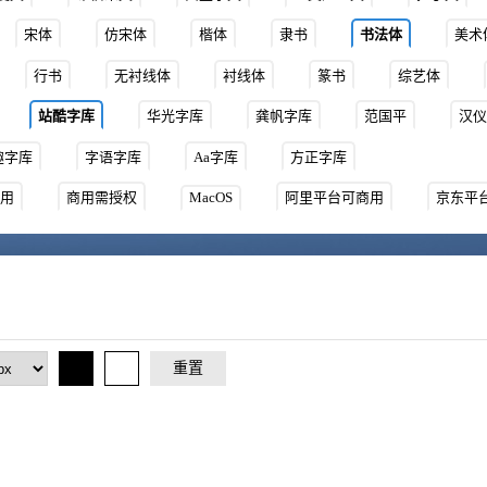
宋体
仿宋体
楷体
隶书
书法体
美术
行书
无衬线体
衬线体
篆书
综艺体
站酷字库
华光字库
龚帆字库
范国平
汉仪
趣字库
字语字库
Aa字库
方正字库
用
商用需授权
MacOS
阿里平台可商用
京东平
重置