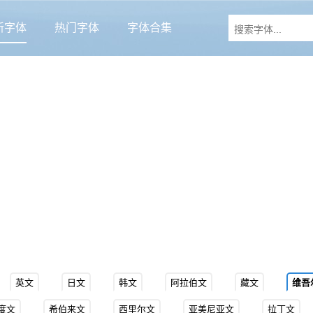
新字体
热门字体
字体合集
英文
日文
韩文
阿拉伯文
藏文
维吾
度文
希伯来文
西里尔文
亚美尼亚文
拉丁文