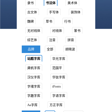
隶书
书法体
美术体
古文体
手写体
装饰体
魏碑
草书
行书
无衬线体
衬线体
篆书
综艺体
注音
拼音
品牌
全部
胡晓波
站酷字库
华光字库
龚帆字库
范国平
汉仪字库
华钛字库
字魂字库
iFonts
字趣字库
字语字库
Aa字库
方正字库