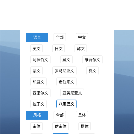
语言
全部
中文
英文
日文
韩文
阿拉伯文
藏文
维吾尔文
蒙文
罗马尼亚文
彝文
印度文
希伯来文
西里尔文
亚美尼亚文
拉丁文
八思巴文
风格
全部
黑体
宋体
仿宋体
楷体