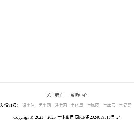
关于我们
帮助中心
友情链接：
识字体
优字网
好字网
字体局
字咖网
字库云
字易网
Copyright© 2023 - 2026 字体掌柜
闽ICP备2024059518号-24