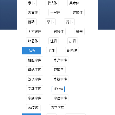
隶书
书法体
美术体
古文体
手写体
装饰体
魏碑
草书
行书
无衬线体
衬线体
篆书
综艺体
注音
拼音
品牌
全部
胡晓波
站酷字库
华光字库
龚帆字库
范国平
汉仪字库
华钛字库
字魂字库
iFonts
字趣字库
字语字库
Aa字库
方正字库