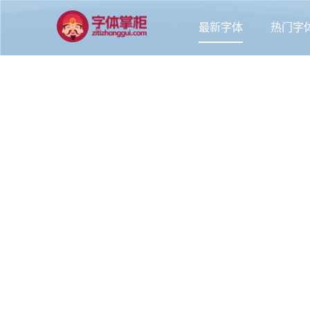
最新字体
热门字