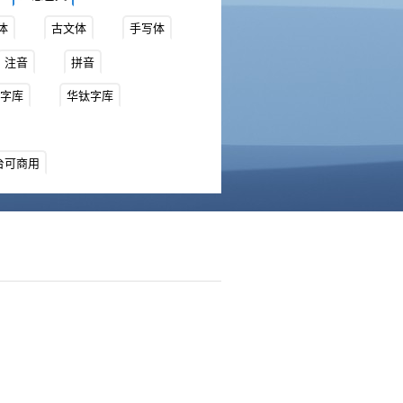
体
古文体
手写体
注音
拼音
字库
华钛字库
台可商用