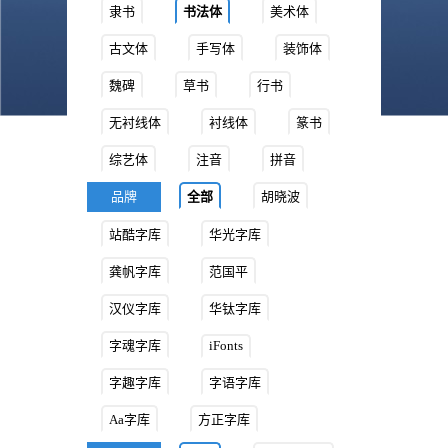
隶书
书法体
美术体
古文体
手写体
装饰体
魏碑
草书
行书
无衬线体
衬线体
篆书
综艺体
注音
拼音
品牌
全部
胡晓波
站酷字库
华光字库
龚帆字库
范国平
汉仪字库
华钛字库
字魂字库
iFonts
字趣字库
字语字库
Aa字库
方正字库