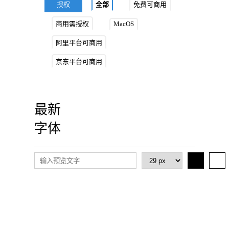
授权
全部
免费可商用
商用需授权
MacOS
阿里平台可商用
京东平台可商用
最新
字体