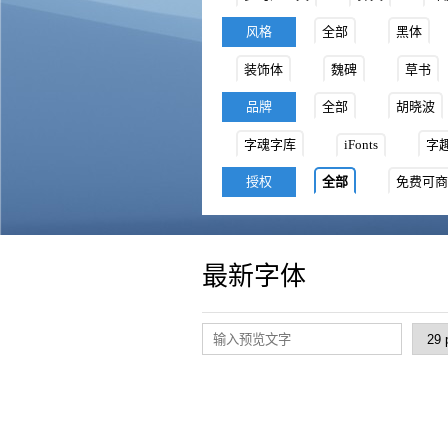
风格
全部
黑体
装饰体
魏碑
草书
品牌
全部
胡晓波
字魂字库
iFonts
字
授权
全部
免费可商
最新字体