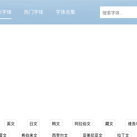
新字体
热门字体
字体合集
英文
日文
韩文
阿拉伯文
藏文
维吾
度文
希伯来文
西里尔文
亚美尼亚文
拉丁文