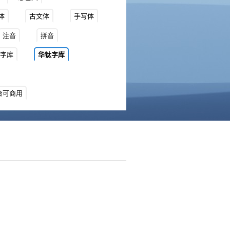
体
古文体
手写体
注音
拼音
字库
华钛字库
台可商用