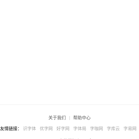
关于我们
帮助中心
友情链接：
识字体
优字网
好字网
字体局
字咖网
字库云
字易网