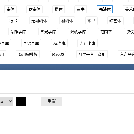
宋体
仿宋体
楷体
隶书
书法体
美术
行书
无衬线体
衬线体
篆书
综艺体
站酷字库
华光字库
龚帆字库
范国平
汉仪
趣字库
字语字库
Aa字库
方正字库
用
商用需授权
MacOS
阿里平台可商用
京东平
重置