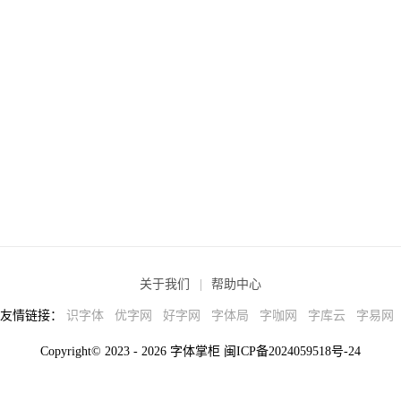
关于我们
帮助中心
友情链接：
识字体
优字网
好字网
字体局
字咖网
字库云
字易网
Copyright© 2023 - 2026 字体掌柜
闽ICP备2024059518号-24