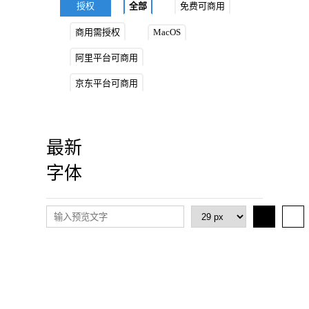
授权
全部
免费可商用
商用需授权
MacOS
阿里平台可商用
京东平台可商用
最新
字体