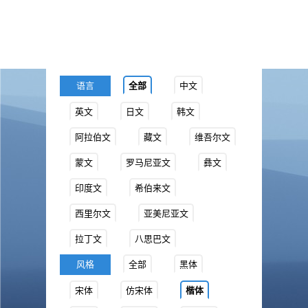
语言
全部
中文
英文
日文
韩文
阿拉伯文
藏文
维吾尔文
蒙文
罗马尼亚文
彝文
印度文
希伯来文
西里尔文
亚美尼亚文
拉丁文
八思巴文
风格
全部
黑体
宋体
仿宋体
楷体