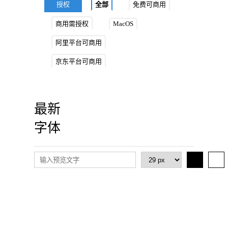
授权
全部
免费可商用
商用需授权
MacOS
阿里平台可商用
京东平台可商用
最新
字体