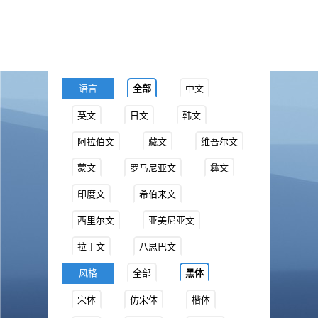
语言
全部
中文
英文
日文
韩文
阿拉伯文
藏文
维吾尔文
蒙文
罗马尼亚文
彝文
印度文
希伯来文
西里尔文
亚美尼亚文
拉丁文
八思巴文
风格
全部
黑体
宋体
仿宋体
楷体