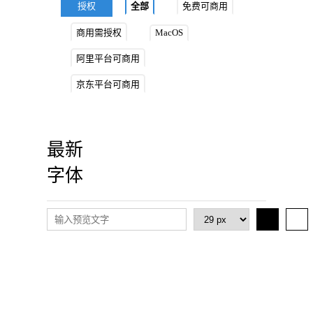
授权
全部
免费可商用
商用需授权
MacOS
阿里平台可商用
京东平台可商用
最新
字体