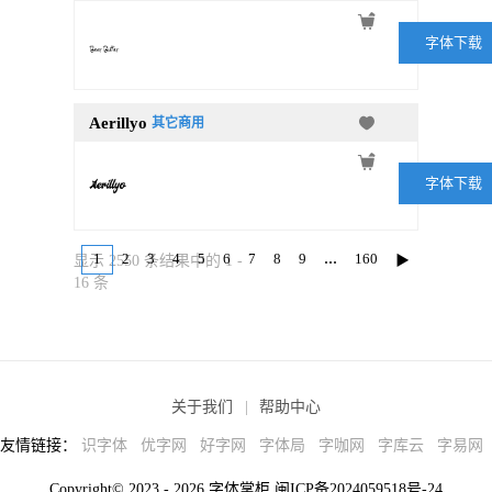
字体下载
Aerillyo
其它商用
字体下载
...
1
2
3
4
5
6
7
8
9
160
▶
显示 2550 条结果中的 1 -
16 条
关于我们
帮助中心
友情链接：
识字体
优字网
好字网
字体局
字咖网
字库云
字易网
Copyright© 2023 - 2026 字体掌柜
闽ICP备2024059518号-24