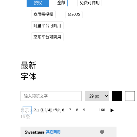
授权
全部
免费可商用
商用需授权
MacOS
阿里平台可商用
京东平台可商用
最新
字体
...
1
2
3
4
5
6
7
8
9
160
▶
显示 2550 条结果中的 1 -
16 条
Sweetness
其它商用