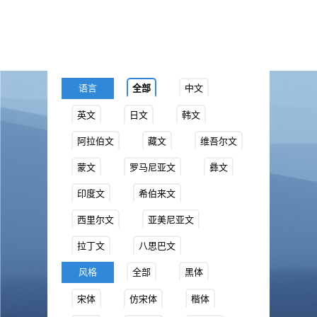
语言
全部
中文
英文
日文
韩文
阿拉伯文
藏文
维吾尔文
蒙文
罗马尼亚文
彝文
印度文
希伯来文
西里尔文
亚美尼亚文
拉丁文
八思巴文
风格
全部
黑体
宋体
仿宋体
楷体