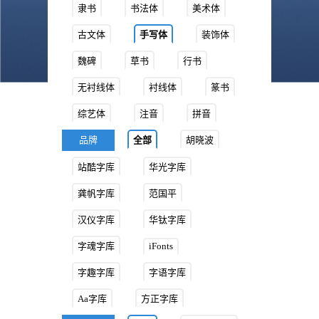
隶书
书法体
美术体
古文体
手写体
装饰体
魏碑
草书
行书
无衬线体
衬线体
篆书
综艺体
注音
拼音
品牌
全部
胡晓波
站酷字库
华光字库
龚帆字库
范国平
汉仪字库
华钛字库
字魂字库
iFonts
字趣字库
字语字库
Aa字库
方正字库