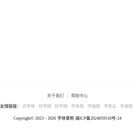
关于我们
帮助中心
友情链接：
识字体
优字网
好字网
字体局
字咖网
字库云
字易网
Copyright© 2023 - 2026 字体掌柜
闽ICP备2024059518号-24