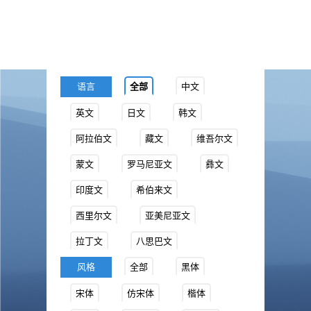
语言
全部
中文
英文
日文
韩文
阿拉伯文
藏文
维吾尔文
蒙文
罗马尼亚文
彝文
印度文
希伯来文
西里尔文
亚美尼亚文
拉丁文
八思巴文
风格
全部
黑体
宋体
仿宋体
楷体