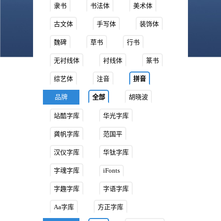
隶书
书法体
美术体
古文体
手写体
装饰体
魏碑
草书
行书
无衬线体
衬线体
篆书
综艺体
注音
拼音
品牌
全部
胡晓波
站酷字库
华光字库
龚帆字库
范国平
汉仪字库
华钛字库
字魂字库
iFonts
字趣字库
字语字库
Aa字库
方正字库