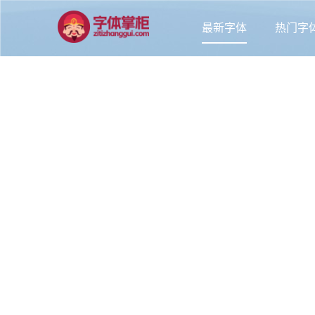
最新字体
热门字