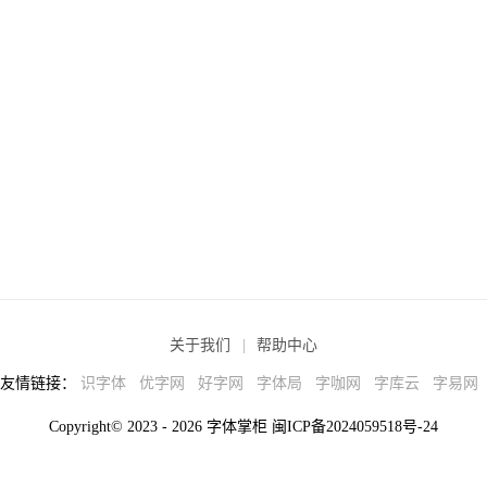
关于我们
帮助中心
友情链接：
识字体
优字网
好字网
字体局
字咖网
字库云
字易网
Copyright© 2023 - 2026 字体掌柜
闽ICP备2024059518号-24