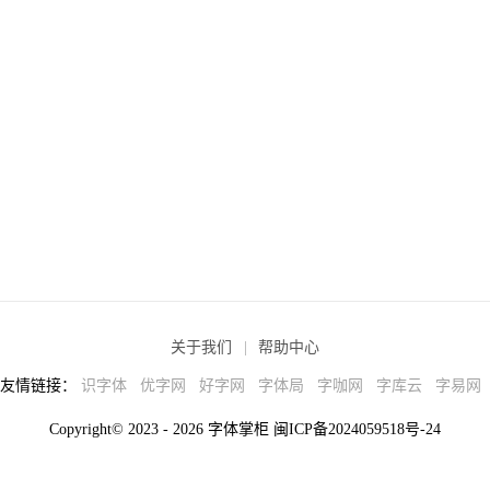
关于我们
帮助中心
友情链接：
识字体
优字网
好字网
字体局
字咖网
字库云
字易网
Copyright© 2023 - 2026 字体掌柜
闽ICP备2024059518号-24