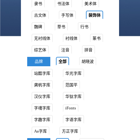
隶书
书法体
美术体
古文体
手写体
装饰体
魏碑
草书
行书
无衬线体
衬线体
篆书
综艺体
注音
拼音
品牌
全部
胡晓波
站酷字库
华光字库
龚帆字库
范国平
汉仪字库
华钛字库
字魂字库
iFonts
字趣字库
字语字库
Aa字库
方正字库