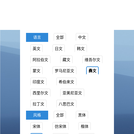
语言
全部
中文
英文
日文
韩文
阿拉伯文
藏文
维吾尔文
蒙文
罗马尼亚文
彝文
印度文
希伯来文
西里尔文
亚美尼亚文
拉丁文
八思巴文
风格
全部
黑体
宋体
仿宋体
楷体