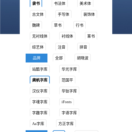
隶书
书法体
美术体
古文体
手写体
装饰体
魏碑
草书
行书
无衬线体
衬线体
篆书
综艺体
注音
拼音
品牌
全部
胡晓波
站酷字库
华光字库
龚帆字库
范国平
汉仪字库
华钛字库
字魂字库
iFonts
字趣字库
字语字库
Aa字库
方正字库