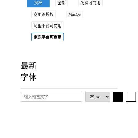
授权
全部
免费可商用
商用需授权
MacOS
阿里平台可商用
京东平台可商用
最新
字体