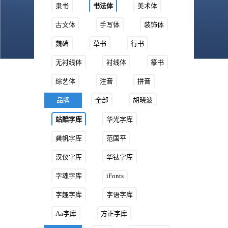
隶书
书法体
美术体
古文体
手写体
装饰体
魏碑
草书
行书
无衬线体
衬线体
篆书
综艺体
注音
拼音
品牌
全部
胡晓波
站酷字库
华光字库
龚帆字库
范国平
汉仪字库
华钛字库
字魂字库
iFonts
字趣字库
字语字库
Aa字库
方正字库