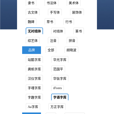
隶书
书法体
美术体
古文体
手写体
装饰体
魏碑
草书
行书
无衬线体
衬线体
篆书
综艺体
注音
拼音
品牌
全部
胡晓波
站酷字库
华光字库
龚帆字库
范国平
汉仪字库
华钛字库
字魂字库
iFonts
字趣字库
字语字库
Aa字库
方正字库