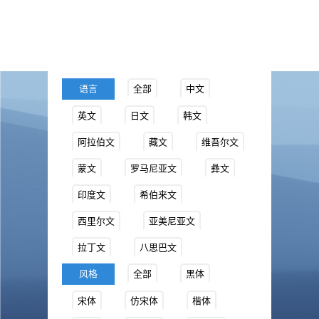
语言
全部
中文
英文
日文
韩文
阿拉伯文
藏文
维吾尔文
蒙文
罗马尼亚文
彝文
印度文
希伯来文
西里尔文
亚美尼亚文
拉丁文
八思巴文
风格
全部
黑体
宋体
仿宋体
楷体