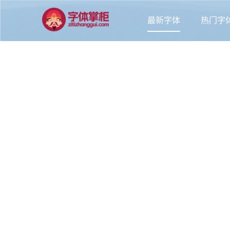
最新字体
热门字