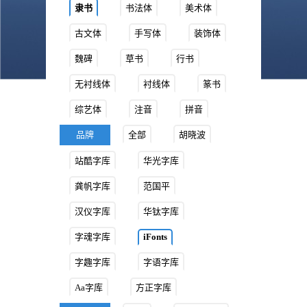
隶书
书法体
美术体
古文体
手写体
装饰体
魏碑
草书
行书
无衬线体
衬线体
篆书
综艺体
注音
拼音
品牌
全部
胡晓波
站酷字库
华光字库
龚帆字库
范国平
汉仪字库
华钛字库
字魂字库
iFonts
字趣字库
字语字库
Aa字库
方正字库