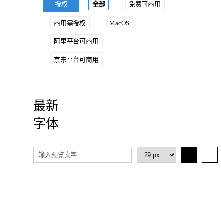
授权
全部
免费可商用
商用需授权
MacOS
阿里平台可商用
京东平台可商用
最新
字体