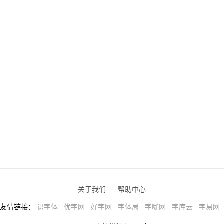
关于我们
帮助中心
友情链接：
识字体
优字网
好字网
字体局
字咖网
字库云
字易网