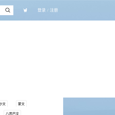
登录
注册
尔文
蒙文
八思巴文