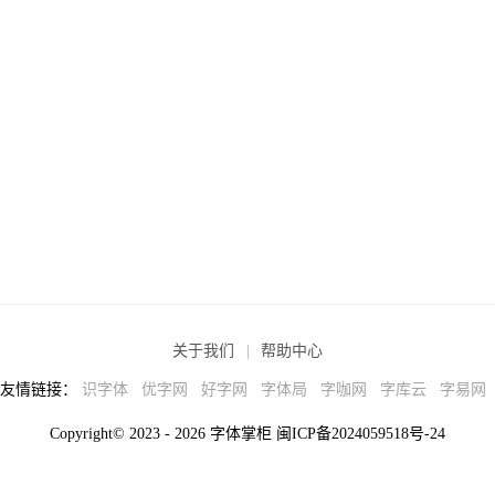
关于我们
帮助中心
友情链接：
识字体
优字网
好字网
字体局
字咖网
字库云
字易网
Copyright© 2023 - 2026 字体掌柜
闽ICP备2024059518号-24