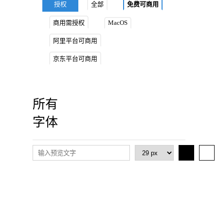
授权
全部
免费可商用
商用需授权
MacOS
阿里平台可商用
京东平台可商用
所有
字体