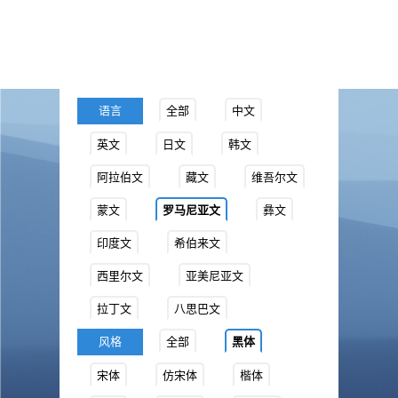
语言
全部
中文
英文
日文
韩文
阿拉伯文
藏文
维吾尔文
蒙文
罗马尼亚文
彝文
印度文
希伯来文
西里尔文
亚美尼亚文
拉丁文
八思巴文
风格
全部
黑体
宋体
仿宋体
楷体