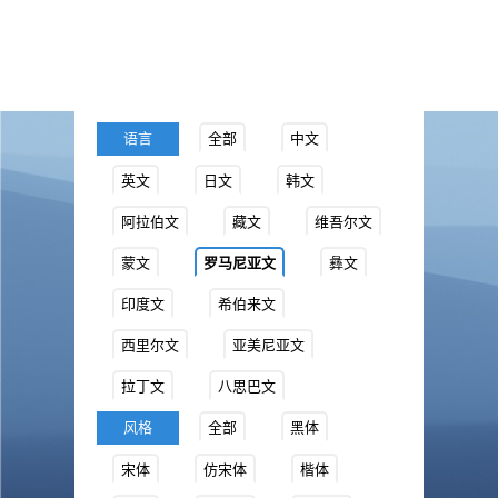
语言
全部
中文
英文
日文
韩文
阿拉伯文
藏文
维吾尔文
蒙文
罗马尼亚文
彝文
印度文
希伯来文
西里尔文
亚美尼亚文
拉丁文
八思巴文
风格
全部
黑体
宋体
仿宋体
楷体