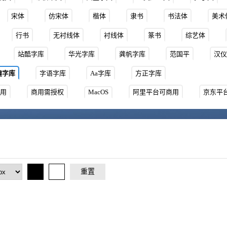
宋体
仿宋体
楷体
隶书
书法体
美术
行书
无衬线体
衬线体
篆书
综艺体
站酷字库
华光字库
龚帆字库
范国平
汉仪
趣字库
字语字库
Aa字库
方正字库
用
商用需授权
MacOS
阿里平台可商用
京东平
重置