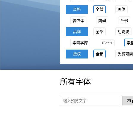
风格
全部
黑体
装饰体
魏碑
草书
品牌
全部
胡晓波
字魂字库
iFonts
字
授权
全部
免费可商
所有字体