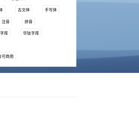
体
古文体
手写体
注音
拼音
字库
华钛字库
台可商用