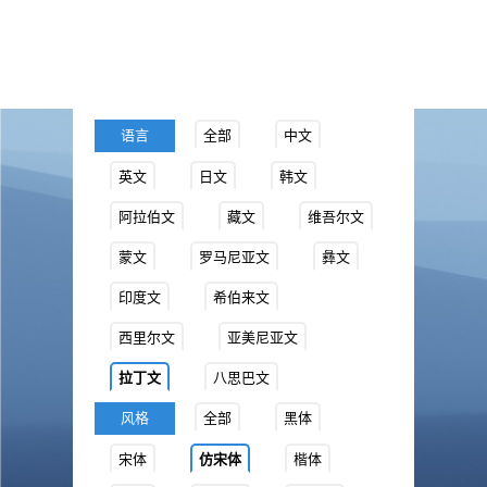
语言
全部
中文
英文
日文
韩文
阿拉伯文
藏文
维吾尔文
蒙文
罗马尼亚文
彝文
印度文
希伯来文
西里尔文
亚美尼亚文
拉丁文
八思巴文
风格
全部
黑体
宋体
仿宋体
楷体