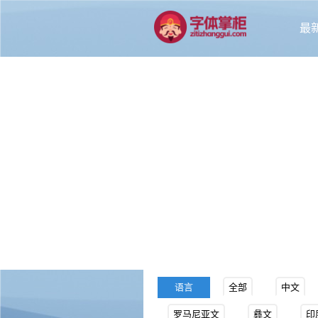
最
语言
全部
中文
罗马尼亚文
彝文
印