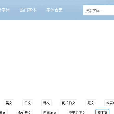
新字体
热门字体
字体合集
英文
日文
韩文
阿拉伯文
藏文
维吾
度文
希伯来文
西里尔文
亚美尼亚文
拉丁文