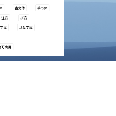
体
古文体
手写体
注音
拼音
字库
华钛字库
台可商用