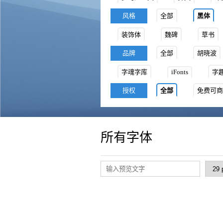
风格
全部
黑体
装饰体
魏碑
草书
品牌
全部
胡晓波
字魂字库
iFonts
字
授权
全部
免费可商
所有字体