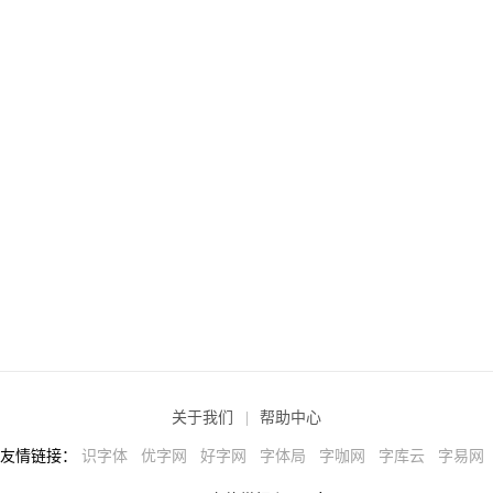
关于我们
帮助中心
友情链接：
识字体
优字网
好字网
字体局
字咖网
字库云
字易网