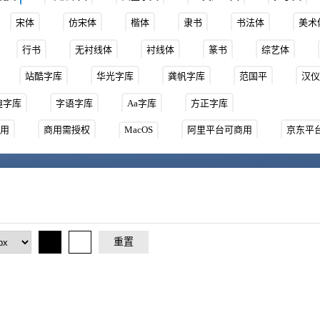
宋体
仿宋体
楷体
隶书
书法体
美术
行书
无衬线体
衬线体
篆书
综艺体
站酷字库
华光字库
龚帆字库
范国平
汉仪
趣字库
字语字库
Aa字库
方正字库
用
商用需授权
MacOS
阿里平台可商用
京东平
重置