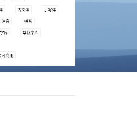
体
古文体
手写体
注音
拼音
字库
华钛字库
台可商用