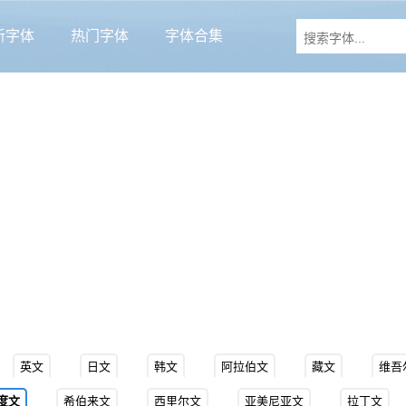
新字体
热门字体
字体合集
英文
日文
韩文
阿拉伯文
藏文
维吾
度文
希伯来文
西里尔文
亚美尼亚文
拉丁文