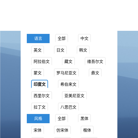
语言
全部
中文
英文
日文
韩文
阿拉伯文
藏文
维吾尔文
蒙文
罗马尼亚文
彝文
印度文
希伯来文
西里尔文
亚美尼亚文
拉丁文
八思巴文
风格
全部
黑体
宋体
仿宋体
楷体