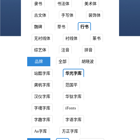
隶书
书法体
美术体
古文体
手写体
装饰体
魏碑
草书
行书
无衬线体
衬线体
篆书
综艺体
注音
拼音
品牌
全部
胡晓波
站酷字库
华光字库
龚帆字库
范国平
汉仪字库
华钛字库
字魂字库
iFonts
字趣字库
字语字库
Aa字库
方正字库