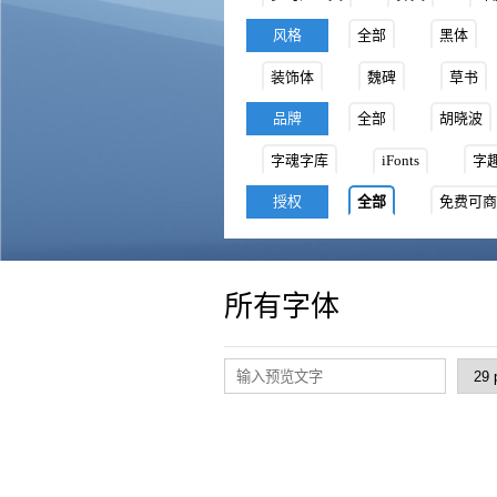
风格
全部
黑体
装饰体
魏碑
草书
品牌
全部
胡晓波
字魂字库
iFonts
字
授权
全部
免费可商
所有字体