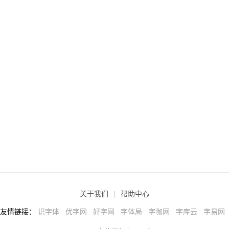
关于我们
帮助中心
友情链接：
识字体
优字网
好字网
字体局
字咖网
字库云
字易网