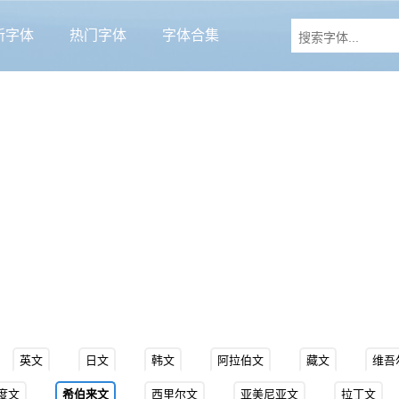
新字体
热门字体
字体合集
英文
日文
韩文
阿拉伯文
藏文
维吾
度文
希伯来文
西里尔文
亚美尼亚文
拉丁文