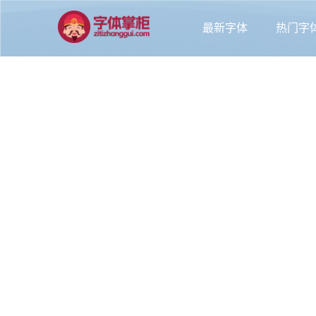
最新字体
热门字