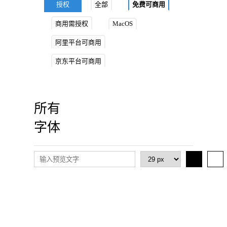
授权
全部
免费可商用
商用需授权
MacOS
阿里平台可商用
京东平台可商用
所有
字体