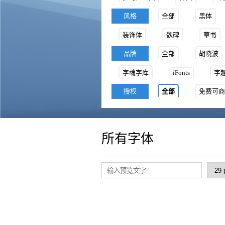
风格
全部
黑体
装饰体
魏碑
草书
品牌
全部
胡晓波
字魂字库
iFonts
字
授权
全部
免费可商
所有字体