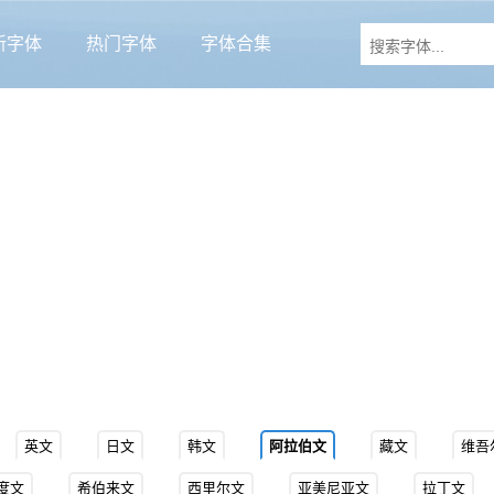
新字体
热门字体
字体合集
英文
日文
韩文
阿拉伯文
藏文
维吾
度文
希伯来文
西里尔文
亚美尼亚文
拉丁文