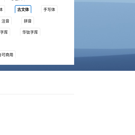
体
古文体
手写体
注音
拼音
字库
华钛字库
台可商用