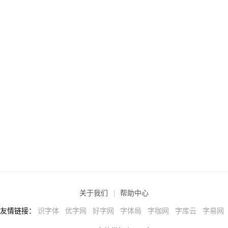
关于我们
帮助中心
友情链接：
识字体
优字网
好字网
字体局
字咖网
字库云
字易网