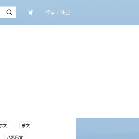
登录
注册
尔文
蒙文
八思巴文