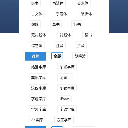
隶书
书法体
美术体
古文体
手写体
装饰体
魏碑
草书
行书
无衬线体
衬线体
篆书
综艺体
注音
拼音
品牌
全部
胡晓波
站酷字库
华光字库
龚帆字库
范国平
汉仪字库
华钛字库
字魂字库
iFonts
字趣字库
字语字库
Aa字库
方正字库