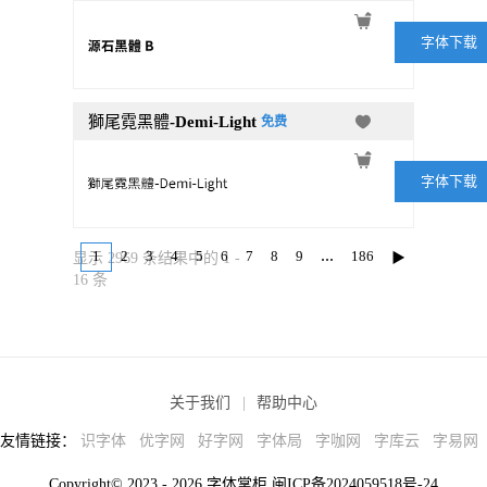
字体下载
獅尾霓黑體-Demi-Light
免费
字体下载
...
1
2
3
4
5
6
7
8
9
186
▶
显示 2969 条结果中的 1 -
16 条
关于我们
帮助中心
友情链接：
识字体
优字网
好字网
字体局
字咖网
字库云
字易网
Copyright© 2023 - 2026 字体掌柜
闽ICP备2024059518号-24