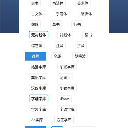
隶书
书法体
美术体
古文体
手写体
装饰体
魏碑
草书
行书
无衬线体
衬线体
篆书
综艺体
注音
拼音
品牌
全部
胡晓波
站酷字库
华光字库
龚帆字库
范国平
汉仪字库
华钛字库
字魂字库
iFonts
字趣字库
字语字库
Aa字库
方正字库