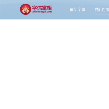
最新字体
热门字