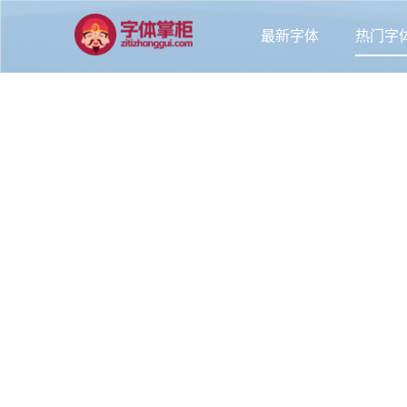
最新字体
热门字