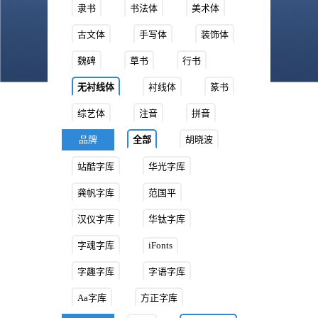
隶书
书法体
美术体
古文体
手写体
装饰体
魏碑
草书
行书
无衬线体
衬线体
篆书
综艺体
注音
拼音
品牌
全部
胡晓波
站酷字库
华光字库
龚帆字库
范国平
汉仪字库
华钛字库
字魂字库
iFonts
字趣字库
字语字库
Aa字库
方正字库