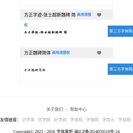
方正字迹-张士超新魏碑 简
商用须授
权
第三方字体购
方正魏碑简体
商用须授权
第三方字体购
关于我们
帮助中心
友情链接：
识字体
优字网
好字网
字体局
字咖网
字库云
字易网
Copyright© 2023 - 2026 字体掌柜
闽ICP备2024059518号-24