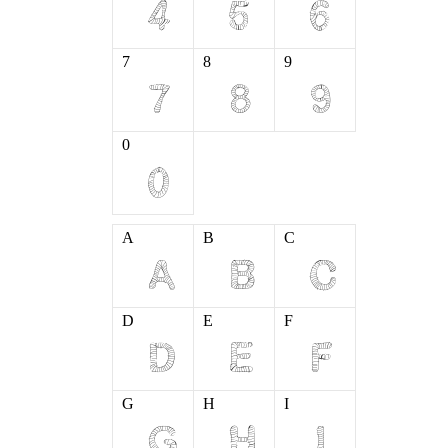
7
8
9
0
A
B
C
D
E
F
G
H
I