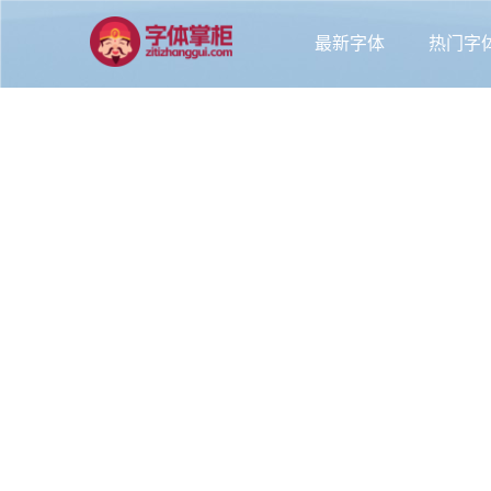
最新字体
热门字