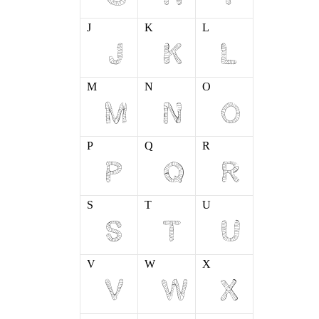
J
K
L
M
N
O
P
Q
R
S
T
U
V
W
X